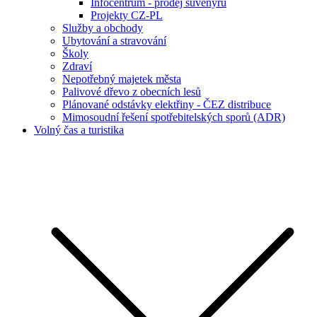
Infocentrum - prodej suvenýrů
Projekty CZ-PL
Služby a obchody
Ubytování a stravování
Školy
Zdraví
Nepotřebný majetek města
Palivové dřevo z obecních lesů
Plánované odstávky elektřiny - ČEZ distribuce
Mimosoudní řešení spotřebitelských sporů (ADR)
Volný čas a turistika