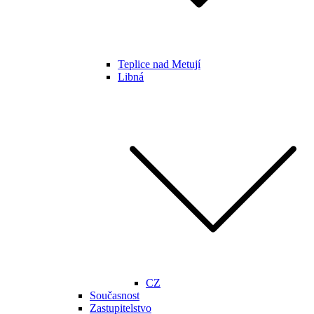
Teplice nad Metují
Libná
CZ
Současnost
Zastupitelstvo