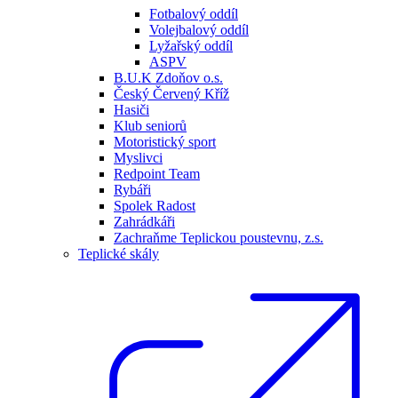
Fotbalový oddíl
Volejbalový oddíl
Lyžařský oddíl
ASPV
B.U.K Zdoňov o.s.
Český Červený Kříž
Hasiči
Klub seniorů
Motoristický sport
Myslivci
Redpoint Team
Rybáři
Spolek Radost
Zahrádkáři
Zachraňme Teplickou poustevnu, z.s.
Teplické skály