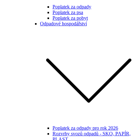
Poplatek za odpady
Poplatek za psa
Poplatek za pobyt
Odpadové hospodářství
Poplatek za odpady pro rok 2026
Rozvrhy svozů odpadů - SKO, PAPÍR,
PLAST