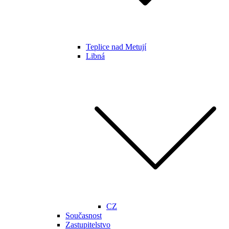
Teplice nad Metují
Libná
CZ
Současnost
Zastupitelstvo