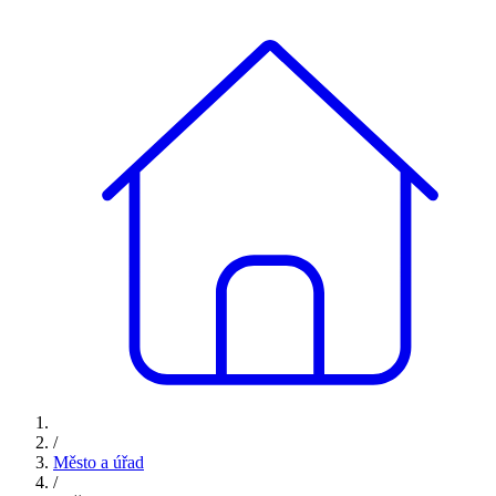
/
Město a úřad
/