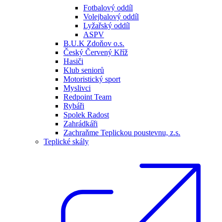
Fotbalový oddíl
Volejbalový oddíl
Lyžařský oddíl
ASPV
B.U.K Zdoňov o.s.
Český Červený Kříž
Hasiči
Klub seniorů
Motoristický sport
Myslivci
Redpoint Team
Rybáři
Spolek Radost
Zahrádkáři
Zachraňme Teplickou poustevnu, z.s.
Teplické skály