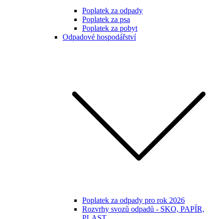
Poplatek za odpady
Poplatek za psa
Poplatek za pobyt
Odpadové hospodářství
Poplatek za odpady pro rok 2026
Rozvrhy svozů odpadů - SKO, PAPÍR,
PLAST