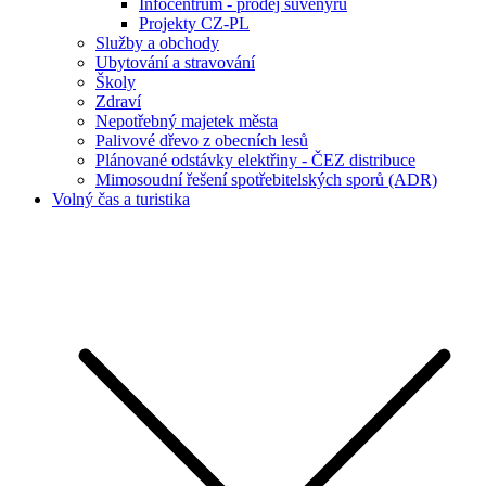
Infocentrum - prodej suvenýrů
Projekty CZ-PL
Služby a obchody
Ubytování a stravování
Školy
Zdraví
Nepotřebný majetek města
Palivové dřevo z obecních lesů
Plánované odstávky elektřiny - ČEZ distribuce
Mimosoudní řešení spotřebitelských sporů (ADR)
Volný čas a turistika